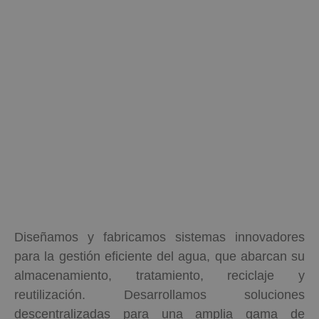
Tecnología para Agua
y Efluentes
Diseñamos y fabricamos sistemas innovadores
para la gestión eficiente del agua, que abarcan su
Global Water and
almacenamiento, tratamiento, reciclaje y
reutilización. Desarrollamos soluciones
Wastewater Solutions
descentralizadas para una amplia gama de