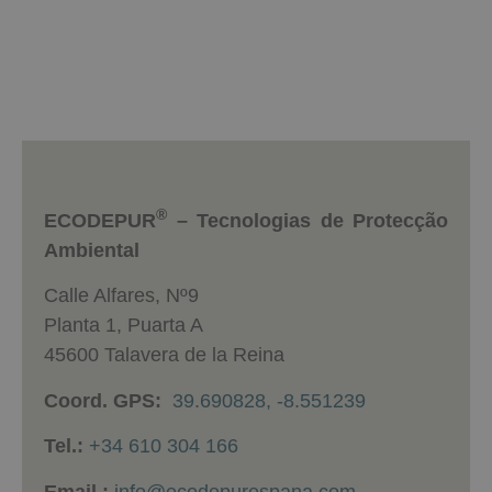
PÓNGASE EN CONTACTO CON
®
ECODEPUR
– Tecnologias de Protecção
Ambiental
Calle Alfares, Nº9
Planta 1, Puarta A
45600 Talavera de la Reina
Coord. GPS:
39.690828, -8.551239
Tel.:
+34 610 304 166
Email.:
info@ecodepurespana.com