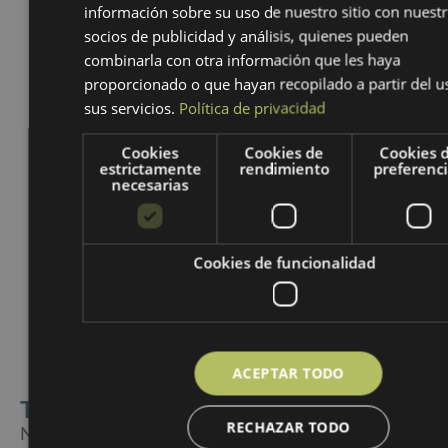
información sobre su uso de nuestro sitio con nuest
Suscríbete a nuestra newsletter.
socios de publicidad y análisis, quienes pueden
combinarla con otra información que les haya
Enviar
proporcionado o que hayan recopilado a partir del u
sus servicios.
Política de privacidad
Cookies
Cookies de
Cookies 
estrictamente
rendimiento
preferenc
necesarias
Cookies de funcionalidad
ACEPTAR TODO
Tecnologías ECODEPUR
RECHAZAR TODO
Nueva generación de soluciones de tratamiento y